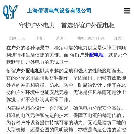
上海侨谊电气设备有限公司
首页
守护户外电力，首选侨谊户外配电柜
产品
浏览：
150
作者：
来源：
时间：2024-11-20
分类：
在户外的各种场景中，稳定可靠的电力供应是保障工作顺
走进
利进行和生活便捷的关键。而 侨谊
户外
配电柜
，就是那个
默默守护户外电力的忠诚卫士。
新闻
侨谊
户外配电柜
以其卓越的品质和强大的性能脱颖而出。
它的外壳采用高强度材料制作，坚固耐用，能够有效抵御
行业
外界的冲击和碰撞。防水、防尘、防腐蚀设计，使其在恶
样本
劣的户外环境中也能安然无恙，无论是狂风暴雨还是沙尘
弥漫，都不会影响其正常工作。
联系
内部结构精心设计，合理布局，确保电力分配安全高效。
精准的电气元件和先进的技术，保障了电流的稳定传输，
为各种户外设备提供持续可靠的动力。无论是建筑工地的
大型机械，还是公园的照明设施，亦或是高速公路的监控