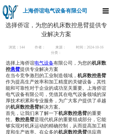
上海侨谊电气设备有限公司
首页
选择侨谊，为您的机床数控悬臂提供专
业解决方案
产品中心
浏览：
144
作者：
来源：
时间：2024-10-16
走进侨谊
分类：
选择上海侨谊
电气设备
有限公司，为您的
机床数
新闻资讯
控
悬臂
提供专业解决方案
在当今竞争激烈的工业制造领域，
机床数控悬臂
行业案例
作为提高生产效率和加工精度的关键设备，其性
能和可靠性对于企业的成功至关重要。上海侨谊
样本下载
电气设备有限公司，凭借其在电气设备领域的深
厚技术积累和专业服务，为广大客户提供了卓越
联系方式
的
机床数控悬臂
解决方案。
首先，让我们来了解一下
机床数控悬臂
的重要
性。
数控悬臂
是现代机床的重要组成部分，它能
够实现对机床运动的精确控制，从而提高加工精
度和生产效率。在众多的
机床数控悬臂
供应商