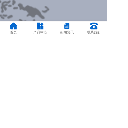
首页
产品中心
新闻资讯
联系我们
版权所有 © 上海侨谊电气设备有限公司 www.shqiaoyi.net ，热
线：18916668862
ICP备案号： 沪ICP备17041451号
0
0
0
8
2
4
8
0
2
9
侨谊
仿威图柜、悬臂箱