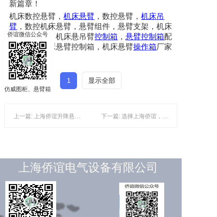
新篇章！
机床数控悬臂，
机床悬臂
，数控悬臂，
机床
吊
臂
，数控机床悬臂，悬臂组件，
悬臂支架
，机床
×
侨谊微信公众号
悬臂连接件，机床悬吊臂
控制箱
，
悬臂控制箱
配
件，数控机床悬臂控制箱，机床悬臂
操作箱
厂家
1
显示全部
仿威图柜、悬臂箱
上一篇: 上海侨谊升降悬臂领域的卓越之选
下一篇: 选择上海侨谊，仿威图APXM斜面操作台的明智之选
上海侨谊电气设备有限公司