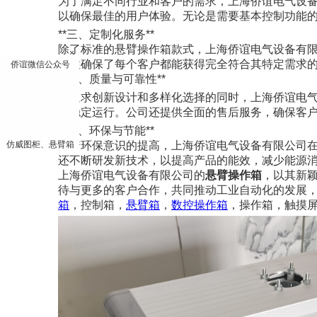
为了满足不同行业和客户的需求，上海侨谊电气设
以确保最佳的用户体验。无论是需要基本控制功能
**三、定制化服务**
除了标准的悬臂操作箱款式，上海侨谊电气设备有
×
活性确保了每个客户都能获得完全符合其特定需求
侨谊微信公众号
**四、质量与可靠性**
在追求创新设计和多样化选择的同时，上海侨谊电
能稳定运行。公司还提供全面的售后服务，确保客
**五、环保与节能**
仿威图柜、悬臂箱
随着环保意识的提高，上海侨谊电气设备有限公司
还不断研发新技术，以提高产品的能效，减少能源
上海侨谊电气设备有限公司的
悬臂操作箱
，以其新
待与更多的客户合作，共同推动工业自动化的发展，
箱
，控制箱，
悬臂箱
，
数控操作箱
，操作箱，触摸