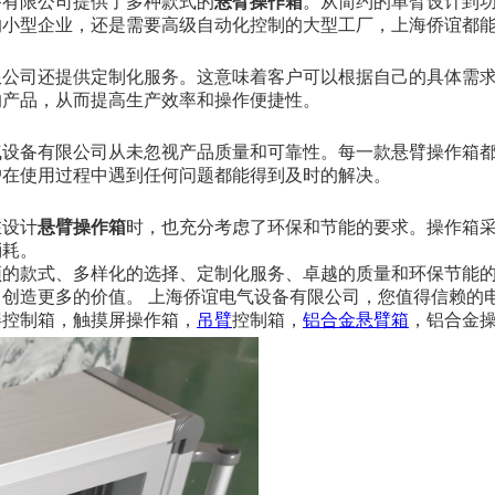
备有限公司提供了多种款式的
悬臂操作箱
。从简约的单臂设计到
的小型企业，还是需要高级自动化控制的大型工厂，上海侨谊都
限公司还提供定制化服务。这意味着客户可以根据自己的具体需
的产品，从而提高生产效率和操作便捷性。
气设备有限公司从未忽视产品质量和可靠性。每一款悬臂操作箱
户在使用过程中遇到任何问题都能得到及时的解决。
在设计
悬臂操作箱
时，也充分考虑了环保和节能的要求。操作箱
消耗。
颖的款式、多样化的选择、定制化服务、卓越的质量和环保节能
创造更多的价值。 上海侨谊电气设备有限公司，您值得信赖的
屏控制箱，触摸屏操作箱，
吊臂
控制箱，
铝合金悬臂箱
，铝合金