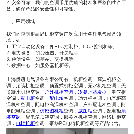
2. 安全可靠：我们的空调采用优质的材料和严格的生产工
艺，确保产品的安全性和可靠性。
二、应用领域
我们的控制柜高温机柜空调广泛应用于各种电气设备领
域，如：
1. 工业自动化设备：如PLC控制柜、DCS控制柜等。
2. 电力设备：如变压器、开关柜等。
3. 通信设备：如基站、交换机等。
4. 数据中心：如服务器机柜等。
上海侨谊电气设备有限公司有：机柜空调，高温机柜空
调，顶装机柜空调，顶置式机柜空调，无水机柜空调，无
冷凝水机柜空调，
户外机柜空调
，
冷凝水蒸发器
，电气柜
空调，
配电柜
空调，
配电箱
空调，动力柜空调，电气柜高
温机柜空调，配电柜高温机柜空调，户外配电柜空调，防
雨配电柜空调，
仿威图机柜
空调，
威图柜
空调，配电柜
顶
装空调
，配电箱顶装空调，服务器机柜空调，网络机柜空
调，
电脑机柜
空调，豪华PC电脑机柜空调等产品出售。