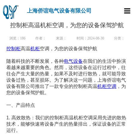
上海侨谊电气设备有限公司
首页
​控制柜高温机柜空调，为您的设备保驾护航
产品
浏览：
186
作者：
来源：
时间：2024-08-30
分类：
控制柜
高温
机柜
空调，为您的设备保驾护航
走进
随着科技的不断发展，各种
电气设备
在我们的生活中扮演
新闻
着越来越重要的角色。然而，这些设备在运行过程中，往
往会产生大量的热量，如果不及时进行散热，就可能导致
行业
设备过热，甚至损坏。为了解决这一问题，上海侨谊电气
设备有限公司推出了一款专业的控制柜高温
机柜空调
，为
样本
您的设备保驾护航。
联系
一、产品特点
1. 高效散热：我们的控制柜高温机柜空调采用先进的散热
技术，能够快速将设备产生的热量排出，保证设备的正常
运行。