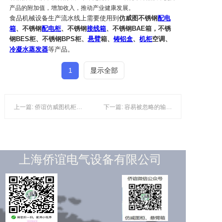
产品的附加值，增加收入，推动产业健康发展。
食品机械设备生产流水线上需要使用到
仿威图不锈钢
配电
箱
、
不锈钢
配电柜
、
不锈钢
接线箱
、
不锈钢BAE箱
，
不锈
钢BES柜
、
不锈钢BPS柜
、
悬臂
箱
、
铸铝盒
、
机柜
空调
、
冷凝水蒸发器
等产品。
1
显示全部
上一篇: 侨谊仿威图机柜将被广泛应用在生产线上！
下一篇: 容易被忽略的输送系统 在食品生产中如何默默做大事？
上海侨谊电气设备有限公司