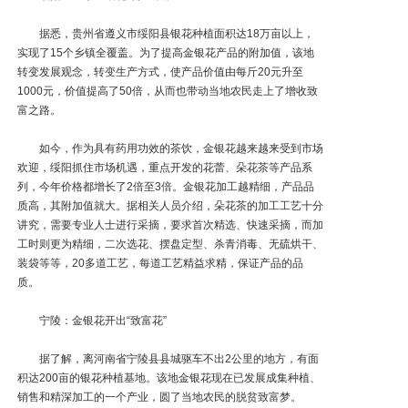
据悉，贵州省遵义市绥阳县银花种植面积达18万亩以上，
实现了15个乡镇全覆盖。为了提高金银花产品的附加值，该地
转变发展观念，转变生产方式，使产品价值由每斤20元升至
1000元，价值提高了50倍，从而也带动当地农民走上了增收致
富之路。
如今，作为具有药用功效的茶饮，金银花越来越来受到市场
欢迎，绥阳抓住市场机遇，重点开发的花蕾、朵花茶等产品系
列，今年价格都增长了2倍至3倍。金银花加工越精细，产品品
质高，其附加值就大。据相关人员介绍，朵花茶的加工工艺十分
讲究，需要专业人士进行采摘，要求首次精选、快速采摘，而加
工时则更为精细，二次选花、摆盘定型、杀青消毒、无硫烘干、
装袋等等，20多道工艺，每道工艺精益求精，保证产品的品
质。
宁陵：金银花开出“致富花”
据了解，离河南省宁陵县县城驱车不出2公里的地方，有面
积达200亩的银花种植基地。该地金银花现在已发展成集种植、
销售和精深加工的一个产业，圆了当地农民的脱贫致富梦。