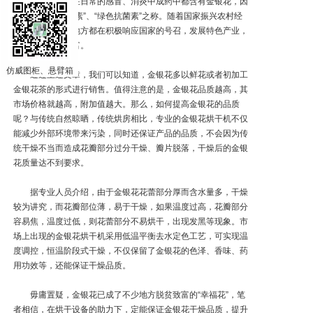
保健品等领域。在日常的感冒、消炎中成药中都含有金银花，因
而具有“中药抗生素”、“绿色抗菌素”之称。随着国家振兴农村经
济的提出，不少地方都在积极响应国家的号召，发展特色产业，
引领农民脱贫致富。
仿威图柜、悬臂箱
通过上述文章，我们可以知道，金银花多以鲜花或者初加工
金银花茶的形式进行销售。值得注意的是，金银花品质越高，其
市场价格就越高，附加值越大。那么，如何提高金银花的品质
呢？与传统自然晾晒，传统烘房相比，专业的金银花烘干机不仅
能减少外部环境带来污染，同时还保证产品的品质，不会因为传
统干燥不当而造成花瓣部分过分干燥、瓣片脱落，干燥后的金银
花质量达不到要求。
据专业人员介绍，由于金银花花蕾部分厚而含水量多，干燥
较为讲究，而花瓣部位薄，易于干燥，如果温度过高，花瓣部分
容易焦，温度过低，则花蕾部分不易烘干，出现发黑等现象。市
场上出现的金银花烘干机采用低温平衡去水定色工艺，可实现温
度调控，恒温阶段式干燥，不仅保留了金银花的色泽、香味、药
用功效等，还能保证干燥品质。
毋庸置疑，金银花已成了不少地方脱贫致富的“幸福花”，笔
者相信，在烘干设备的助力下，定能保证金银花干燥品质，提升