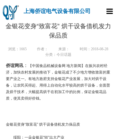
上海侨谊电气设备有限公司
首页
金银花变身“致富花” 烘干设备借机发力
保品质
产品中心
浏览：
1665
作者：
来源：
时间：2018-08-28
走进侨谊
分类：今日话题
：
侨谊网讯
【中国食品机械设备网 地方新闻】在振兴农村经
新闻资讯
济，加快农村发展的推动下，金银花成了不少地方增收致富的重
要产业之一。有地方政府支持金银花产业发展，加大对烘干设
行业案例
备，让农民买得起、用得上自动化水平较高的烘干设备，全面普
及烘干技术，大幅提高烘干在初加工中的比例，保证金银花品
样本下载
质，使其卖得好价钱。
联系方式
金银花变身“致富花” 烘干设备借机发力保品质
绥阳：一朵金银花“转”出大产业