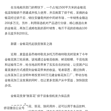
在当地相关部门的帮扶下，一个占地1500平方米的金银花
低温智能烘干房建成并投入使用，并且购置了烘干机，采摘的金
银花经过烘干后，销往安徽亳州的中药材市场，一年销售金额达
200多万元。另外，利用筛选机对产品进行分级，精心挑选出来
的金银花，再加工成精包装的茶叶销售，每斤干花的价格由100
多元提升到200元。
新疆：金银花托起脱贫致富之路
近期，麦盖提县昂格特勒克乡托万昂格特勒克村迎来了今年
金银花第三轮采摘。该地通过金银花收购、鲜花晾晒、干花包装
和运输等工作，给当地农民带来了实实在在的好处，让贫困户以
最直接的方式感受到金银花带来的收益。笔者获悉，通过协商，
山东某加工企业明年将投资300万元建金银花加工厂，带动当地
金银花加工业发展的同时，也让更多贫困户从中受益，加快脱贫
步伐。
金银花变身“致富花” 烘干设备借机发力保品质
×
金银花又名银花、双花、除药用外，还可以用于食品饮料、
侨谊微信公众号