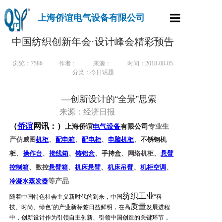
上海侨谊电气设备有限公司
首页
中国纺织创新年会·设计峰会精彩预告
产品中心
浏览：
7586
作者：
来源：
时间：2018-08-05
分类：今日话题
走进侨谊
—创新设计的“全景”思索
新闻资讯
来源：经济日报
（
侨谊
网讯：）
上海侨谊
电气设备
有限公司
专业生
行业案例
产
、
、
、
、
仿威图
机柜
配电箱
配电柜
电脑机柜
不锈钢机
样本下载
、
、
、
、
、
、
柜
操作台
接线箱
铸铝盒
手持盒
网络机柜
悬臂
、
、
、
、
、
控制箱
数控
悬臂箱
机床悬臂
机床
吊臂
机柜空调
联系方式
等产品
冷凝水蒸发器
纺织工业
随着中国特色社会主义新时代的到来，中国
“科
质量
技、时尚、绿色”的产业新标签日益鲜明，在高
发展进程
中，创新设计作为引领自主创新、引领中国创造的关键环节，