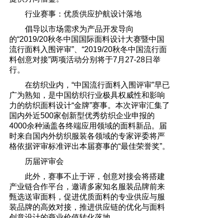
行业赛事：优质供应护航设计落地
倡导以市场需求为产品开发导向
的“2019/20秋冬中国国际面料设计大赛暨中国
流行面料入围评审”、“2019/20秋冬中国流行面
料创意对接”两项活动分别将于7月27-28日举
行。
在纺织业内，“中国流行面料入围评审”早已
广为熟知，是中国纺织行业极具权威性和影响
力的纺织面料设计“金牌”赛事。本次评审汇集了
国内外近500家创新型优秀纺织企业申报的
4000余种涵盖各终端应用领域的面料新品。届
时来自国内外纺织服装各领域的专家评委将严
格依据评审标准评出本届赛事的“最佳荣誉奖”。
历届评审会
此外，赛事不止于评，创意对接会将搭建
产业链合作平台，邀请多家知名服装品牌前来
甄选送审面料，促进优质面料的专业供应与服
装品牌的高效对接，推进供应链的优化与面料
创意设计的商业价值转化落地。