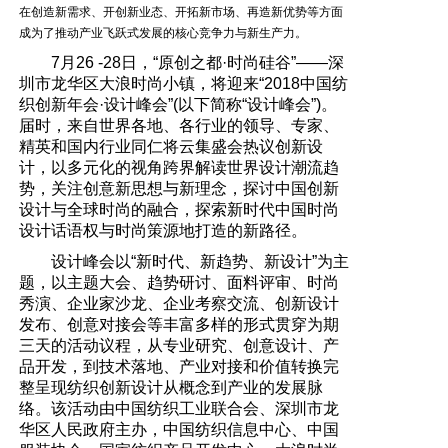
在创造新需求、开创新业态、开拓新市场、再造新优势等方面
成为了推动产业飞跃式发展的核心竞争力与新生产力。
7月26 -28日，“原创之都·时尚硅谷”——深
圳市龙华区大浪时尚小镇，将迎来“2018中国纺
织创新年会·设计峰会”(以下简称“设计峰会”)。
届时，来自世界各地、各行业的领导、专家、
精英和国内行业同仁将云集盛会热议创新设
计，以多元化的视角跨界解读世界设计潮流趋
势，关注创意新思想与新理念，探讨中国创新
设计与全球时尚的融合，探索新时代中国时尚
设计话语权与时尚策源地打造的新路径。
设计峰会以“新时代、新趋势、新设计”为主
题，以主题大会、趋势研讨、面料评审、时尚
秀演、企业家沙龙、企业考察交流、创新设计
发布、创意对接会等丰富多样的形式贯穿为期
三天的活动议程，从专业研究、创意设计、产
品开发，到技术落地、产业对接和价值转换完
整呈现纺织创新设计从概念到产业的发展脉
络。该活动由中国纺织工业联合会、深圳市龙
华区人民政府主办，中国纺织信息中心、中国