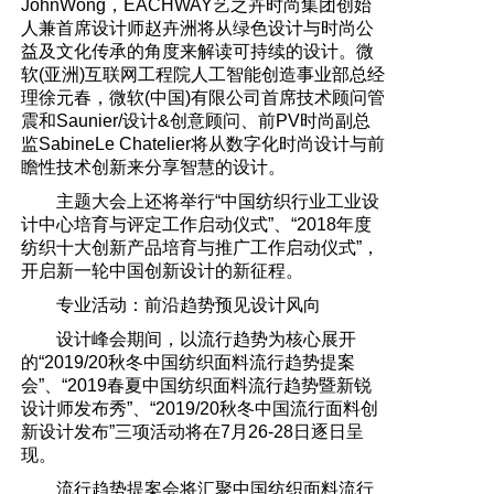
JohnWong，EACHWAY艺之卉时尚集团创始
人兼首席设计师赵卉洲将从绿色设计与时尚公
益及文化传承的角度来解读可持续的设计。微
软(亚洲)互联网工程院人工智能创造事业部总经
理徐元春，微软(中国)有限公司首席技术顾问管
震和Saunier/设计&创意顾问、前PV时尚副总
监SabineLe Chatelier将从数字化时尚设计与前
瞻性技术创新来分享智慧的设计。
主题大会上还将举行“中国纺织行业工业设
计中心培育与评定工作启动仪式”、“2018年度
纺织十大创新产品培育与推广工作启动仪式”，
开启新一轮中国创新设计的新征程。
专业活动：前沿趋势预见设计风向
设计峰会期间，以流行趋势为核心展开
的“2019/20秋冬中国纺织面料流行趋势提案
会”、“2019春夏中国纺织面料流行趋势暨新锐
设计师发布秀”、“2019/20秋冬中国流行面料创
新设计发布”三项活动将在7月26-28日逐日呈
现。
流行趋势提案会将汇聚中国纺织面料流行