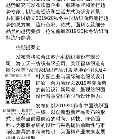
趋势研究与发布联盟企业、服装品牌和流行趋
势专家，以社会经济和生活方式为研究背景，
共同商讨确立2019/20秋冬中国纺织面料流行趋
势的总方向、流行色彩、款式、面料以及细分
品类的趋势要点，抢先前瞻2019/20秋冬纺织面
料流行趋势。
往期提案会
发布秀将联合江苏丹毛纺织股份有限公
司、海宁天一纺织有限公司、吴江福华织造有
限公司等7家国家纺织产品开发基地企业以及4
×
侨谊微信公众号
家中国流行面料入围企业与国际知名服装设计
师王培沂、胡红焱，合力演绎以2019春夏面料
流行趋势为核的前沿设计新风潮，呈现纺织面
料设计与服装设计智慧交织的时尚设计魅力。
创新设计发布则以2019/20秋冬中国纺织面
仿威图柜、悬臂箱
料流行趋势为主线，以创新型新产品发布的形
式，诠释当前最前沿的时尚、科技、绿色面
料，为服装品牌的设计与采购提供前瞻性与市
场性兼具的参考与指引，为面料产业未来发展
提供方向借鉴。