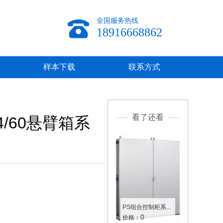
全国服务热线
18916668862
样本下载
联系方式
看了还看
4/60悬臂箱系
PS组合控制柜系...
0
价格：