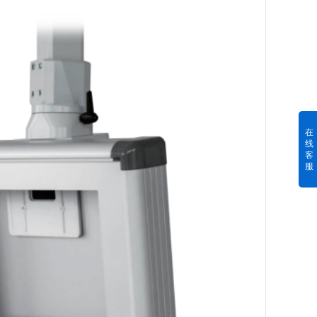
在
线
客
服