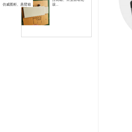
仿威图柜、悬臂箱
设...