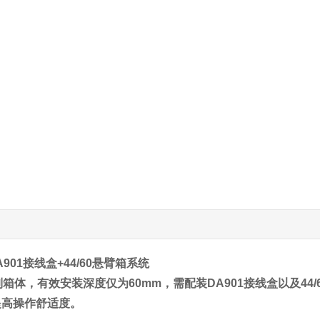
A901接线盒+44/60
悬臂
箱系统
制箱体，有效安装深度仅为60mm，需配装DA901接线盒以及4
提高操作舒适度。