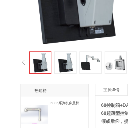
宝贝详情
热销榜
6085系列机床悬臂...
60
控制箱
+D
60超薄型控
倾或后仰，